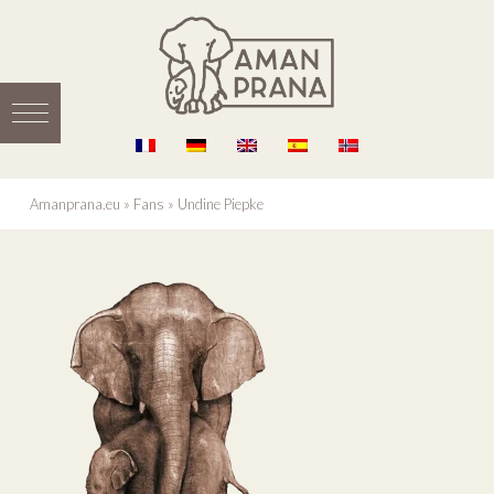
Amanprana.eu
»
Fans
»
Undine Piepke