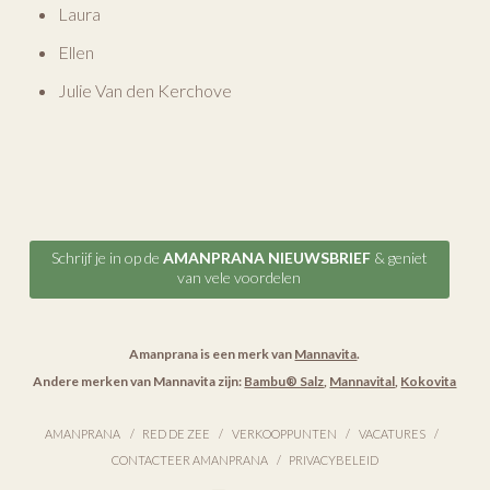
Laura
Ellen
Julie Van den Kerchove
Schrijf je in op de
AMANPRANA NIEUWSBRIEF
& geniet
van vele voordelen
Amanprana is een merk van
Mannavita
.
Andere merken van Mannavita zijn:
Bambu® Salz
,
Mannavital
,
Kokovita
AMANPRANA
RED DE ZEE
VERKOOPPUNTEN
VACATURES
CONTACTEER AMANPRANA
PRIVACYBELEID