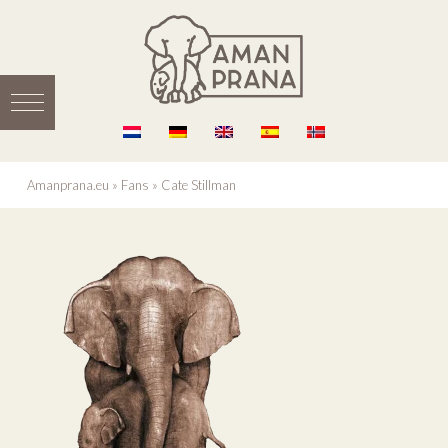
Amanprana.eu
»
Fans
»
Cate Stillman