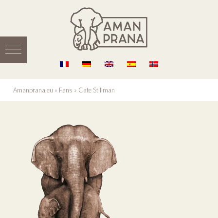
Amanprana.eu
»
Fans
»
Cate Stillman