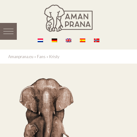
Amanprana.eu
»
Fans
»
Kristy