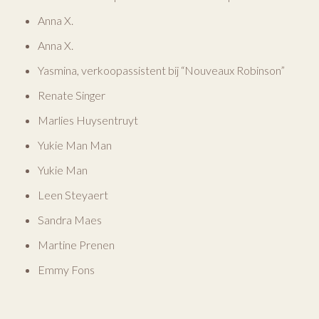
Anna X.
Anna X.
Yasmina, verkoopassistent bij “Nouveaux Robinson”
Renate Singer
Marlies Huysentruyt
Yukie Man Man
Yukie Man
Leen Steyaert
Sandra Maes
Martine Prenen
Emmy Fons