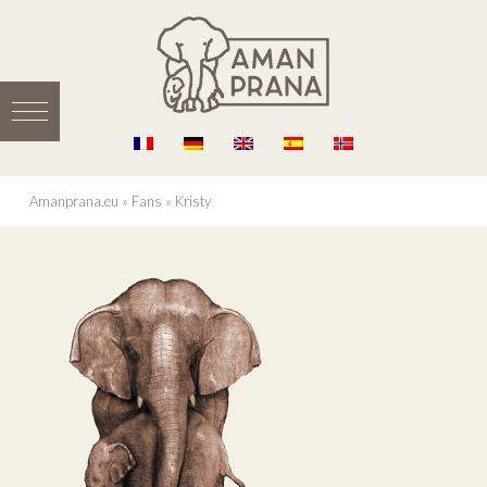
Amanprana.eu
»
Fans
»
Kristy