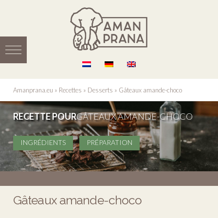
Amanprana.eu
»
Recettes
»
Desserts
»
Gâteaux amande-choco
RECETTE POUR
GÂTEAUX AMANDE-CHOCO
INGRÉDIENTS
PRÉPARATION
Gâteaux amande-choco