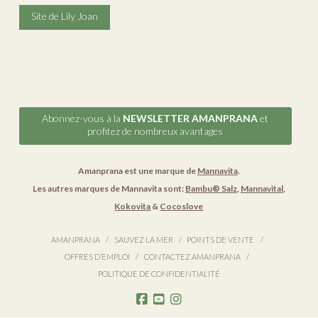
Site de Lily Joan
Abonnez-vous à la
NEWSLETTER AMANPRANA
et
profitez de nombreux avantages
Amanprana est une marque de
Mannavita
.
Les autres marques de Mannavita sont:
Bambu® Salz
,
Mannavital
,
Kokovita
&
Cocoslove
AMANPRANA
SAUVEZ LA MER
POINTS DE VENTE
OFFRES D’EMPLOI
CONTACTEZ AMANPRANA
POLITIQUE DE CONFIDENTIALITÉ