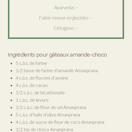
Ayurveda
: -
Faible teneur en glucides
: -
Cétogène
: -
Ingrédients pour gâteaux amande-choco
5 c.à.s. de farine
1/2 tasse de farine d’amande Amanprana
4 c.à.s. de flocons d’avoine
4 c.à.s. de cacao
1/2 c.à.c. de bicarbonate
1 c.à.c. de levure
1/2 c.à.c. de fleur de sel Amanprana
5 c.à.s. d’huile d’olive Amanprana
4 c.à.s. de sucre de fleur de coco Amanprana
1/2 tas de choco Amanprana