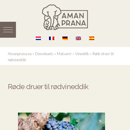
Amanprana.eu
»
Downloads
»
Matvarer
»
Vineddik
»
Røde druer til
rødvineddik
Røde druer til rødvineddik