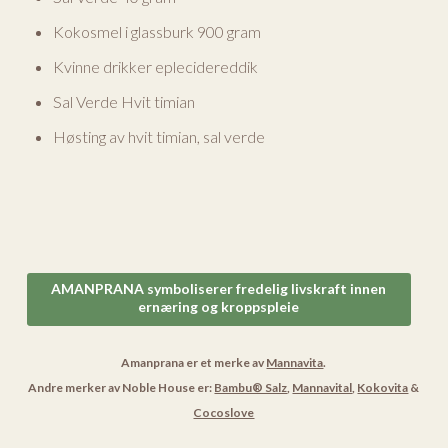
Kokosmel i glassburk 900 gram
Kvinne drikker eplecidereddik
Sal Verde Hvit timian
Høsting av hvit timian, sal verde
AMANPRANA symboliserer fredelig livskraft innen
ernæring og kroppspleie
Amanprana er et merke av
Mannavita
.
Andre merker av Noble House er:
Bambu® Salz
,
Mannavital
,
Kokovita
&
Cocoslove