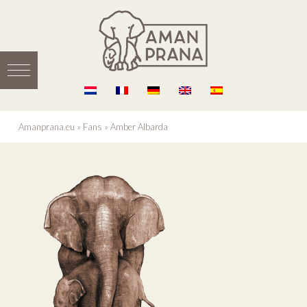
Amanprana.eu
»
Fans
»
Amber Albarda