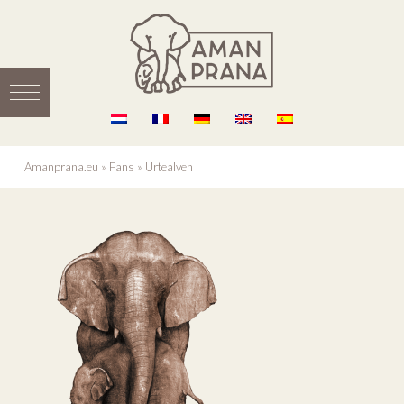
Amanprana.eu
»
Fans
»
Urtealven