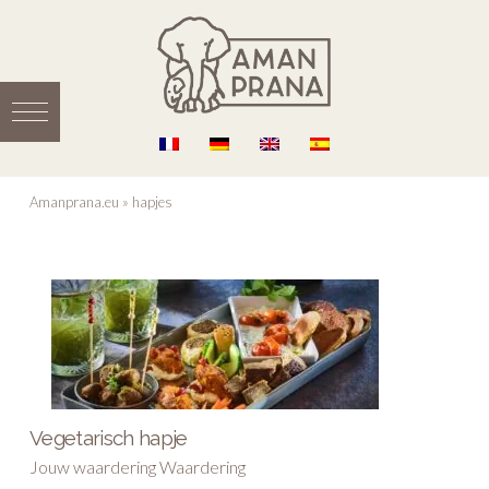
Amanprana.eu
»
hapjes
Vegetarisch hapje
Jouw waardering Waardering