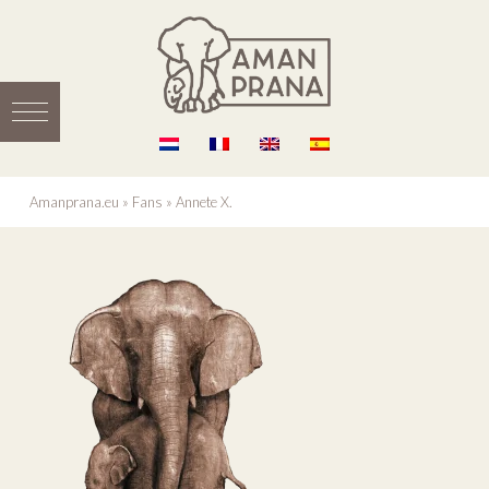
Amanprana.eu
»
Fans
»
Annete X.