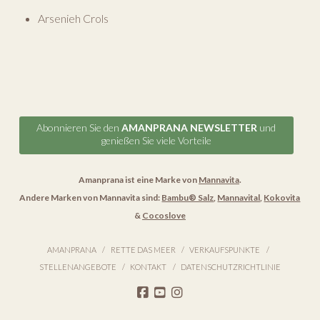
Arsenieh Crols
Abonnieren Sie den
AMANPRANA NEWSLETTER
und
genießen Sie viele Vorteile
Amanprana ist eine Marke von
Mannavita
.
Andere Marken von Mannavita sind:
Bambu® Salz
,
Mannavital
,
Kokovita
&
Cocoslove
AMANPRANA
RETTE DAS MEER
VERKAUFSPUNKTE
STELLENANGEBOTE
KONTAKT
DATENSCHUTZRICHTLINIE