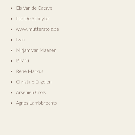
Els Van de Catsye
Ilse De Schuyter
www. mutterstolz.be
Ivan
Mirjam van Maanen
B Miki
René Markus
Christine Engelen
Arsenieh Crols
Agnes Lambbrechts