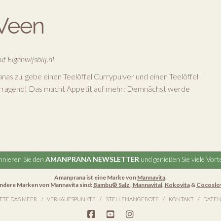
 Veen
f Eigenwijsblij.nl
anas zu, gebe einen Teelöffel Currypulver und einen Teelöffel
orragend! Das macht Appetit auf mehr: Demnächst werde
nieren Sie den
AMANPRANA NEWSLETTER
und genießen Sie viele Vorte
Amanprana ist eine Marke von
Mannavita
.
ndere Marken von Mannavita sind:
Bambu® Salz
,
Mannavital
,
Kokovita
&
Cocoslo
TTE DAS MEER
VERKAUFSPUNKTE
STELLENANGEBOTE
KONTAKT
DATEN