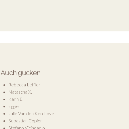
Auch gucken
Rebecca Leffler
Natascha X.
Karin E.
siggie
Julie Van den Kerchove
Sebastian Copien
Stefano Vicinoadio