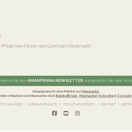
l
Pflege von Körper und Geist zum Kinderspiel.
nieren Sie den
AMANPRANA NEWSLETTER
und genießen Sie viele Vorte
Amanprana ist eine Marke von
Mannavita
.
ndere Marken von Mannavita sind:
Bambu® Salz
,
Mannavital
,
Kokovita
&
Cocoslo
TTE DAS MEER
VERKAUFSPUNKTE
STELLENANGEBOTE
KONTAKT
DATEN