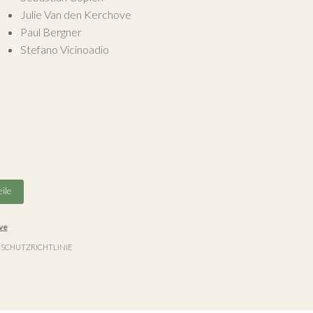
Julie Van den Kerchove
Paul Bergner
Stefano Vicinoadio
ile
ve
SCHUTZRICHTLINIE