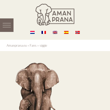
Amanprana.eu
»
Fans
»
siggie