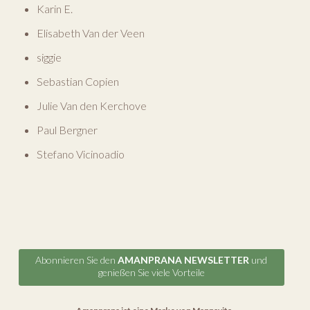
Karin E.
Elisabeth Van der Veen
siggie
Sebastian Copien
Julie Van den Kerchove
Paul Bergner
Stefano Vicinoadio
Abonnieren Sie den
AMANPRANA NEWSLETTER
und
genießen Sie viele Vorteile