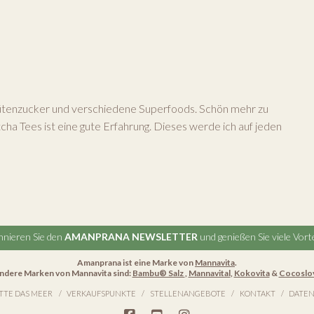
tenzucker und verschiedene Superfoods. Schön mehr zu
a Tees ist eine gute Erfahrung. Dieses werde ich auf jeden
nieren Sie den
AMANPRANA NEWSLETTER
und genießen Sie viele Vorte
Amanprana ist eine Marke von
Mannavita
.
ndere Marken von Mannavita sind:
Bambu® Salz
,
Mannavital
,
Kokovita
&
Cocoslo
TTE DAS MEER
VERKAUFSPUNKTE
STELLENANGEBOTE
KONTAKT
DATEN