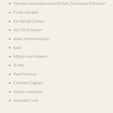
Yasmina, Verkaufsassistentin bei „Nouveaux Robinson“
Frank Vandael
Els Van de Catsye
Ilse De Schuyter
www. mutterstolz.be
Ivan
Mirjam van Maanen
B Miki
René Markus
Christine Engelen
Nynke Hoekstra
Arsenieh Crols