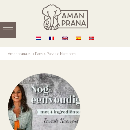
Amanprana.eu
»
Fans
»
Pascale Naessens