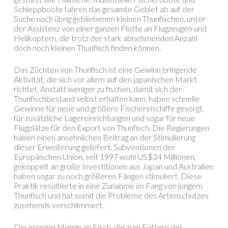
Schleppboote fahren das gesamte Gebiet ab auf der
Suche nach übrig gebliebenen kleinen Thunfischen, unter
der Assistenz von einer ganzen Flotte an Flugzeugen und
Helikoptern, die trotz der stark abnehmenden Anzahl
doch noch kleinen Thunfisch finden können.
Das Züchten von Thunfisch ist eine Gewinn bringende
Aktivität, die sich vor allem auf den japanischen Markt
richtet. Anstatt weniger zu fischen, damit sich der
Thunfischbestand selbst erhalten kann, haben schnelle
Gewinne für neue und größere Fischereischiffe gesorgt,
für zusätzliche Lagereinrichtungen und sogar für neue
Flugplätze für den Export von Thunfisch. Die Regierungen
haben einen ansehnlichen Beitrag an der Stimulierung
dieser Erweiterung geliefert. Subventionen der
Europäischen Union, seit 1997 wohl US$34 Millionen,
gekoppelt an große Investitionen aus Japan und Australien
haben sogar zu noch größeren Fängen stimuliert. Diese
Praktik resultierte in eine Zunahme im Fang von jungem
Thunfisch und hat somit die Probleme des Artenschutzes
zusehends verschlimmert.
Die enorme Menge an Fisch, die zum Füttern des