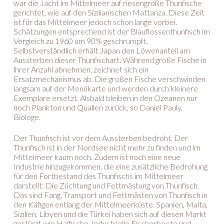
war die Jacht im Mittelmeer auf riesengroße Thunfische
gerichtet, wie auf den Sizilianischen Mattanza. Diese Zeit
ist für das Mittelmeer jedoch schon lange vorbei.
Schätzungen entsprechend ist der Blauflossenthunfisch im
Vergleich zu 1960 um 90% geschrumpft.
Selbstverständlich erhält Japan den Löwenanteil am
Aussterben dieser Thunfischart. Während große Fische in
ihrer Anzahl abnehmen, zeichnet sich ein
Ersatzmechanismus ab. Die großen Fische verschwinden
langsam auf der Menükarte und werden durch kleinere
Exemplare ersetzt. Alsbald bleiben in den Ozeanen nur
noch Plankton und Quallen zurück, so Daniel Pauly,
Biologe.
Der Thunfisch ist vor dem Aussterben bedroht. Der
Thunfisch ist in der Nordsee nicht mehr zu finden und im
Mittelmeer kaum noch. Zudem ist noch eine neue
Industrie hinzugekommen, die eine zusätzliche Bedrohung
für den Fortbestand des Thunfischs im Mittelmeer
darstellt: Die Züchtung und Fettmästung von Thunfisch.
Das sind Fang, Transport und Fettmästen von Thunfisch in
den Käfigen entlang der Mittelmeerküste. Spanien, Malta,
Sizilien, Libyen und die Türkei haben sich auf diesen Markt
gestürzt wie Haifische. Industrielle Fischerboote und