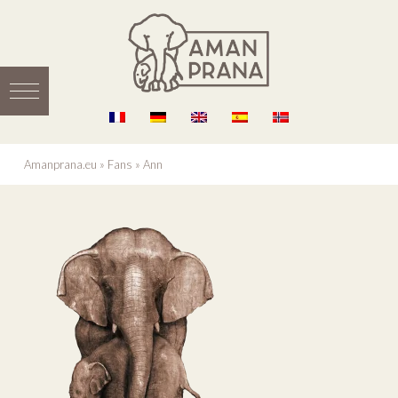
Amanprana.eu
»
Fans
»
Ann