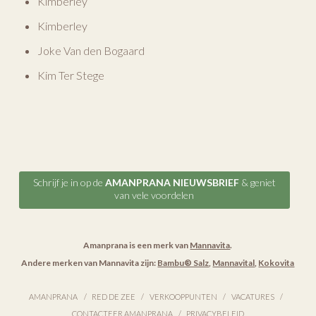
Kimberley
Kimberley
Joke Van den Bogaard
Kim Ter Stege
Schrijf je in op de
AMANPRANA NIEUWSBRIEF
& geniet
van vele voordelen
Amanprana is een merk van
Mannavita
.
Andere merken van Mannavita zijn:
Bambu® Salz
,
Mannavital
,
Kokovita
AMANPRANA
RED DE ZEE
VERKOOPPUNTEN
VACATURES
CONTACTEER AMANPRANA
PRIVACYBELEID