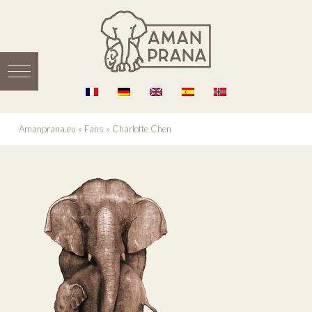
Amanprana.eu
»
Fans
»
Charlotte Chen