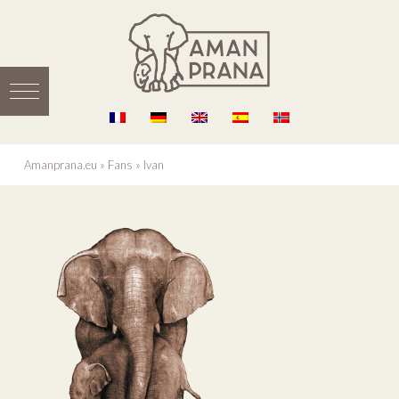
Amanprana.eu
»
Fans
»
Ivan