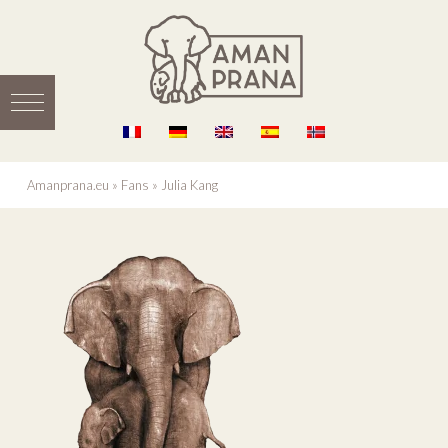
Amanprana.eu
»
Fans
»
Julia Kang