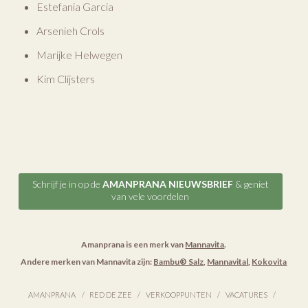
Estefania Garcia
Arsenieh Crols
Marijke Helwegen
Kim Clijsters
Schrijf je in op de
AMANPRANA NIEUWSBRIEF
& geniet
van vele voordelen
Amanprana is een merk van
Mannavita
.
Andere merken van Mannavita zijn:
Bambu® Salz
,
Mannavital
,
Kokovita
AMANPRANA
RED DE ZEE
VERKOOPPUNTEN
VACATURES