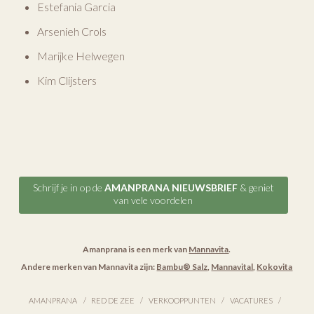
Estefania Garcia
Arsenieh Crols
Marijke Helwegen
Kim Clijsters
Schrijf je in op de
AMANPRANA NIEUWSBRIEF
& geniet
van vele voordelen
Amanprana is een merk van
Mannavita
.
Andere merken van Mannavita zijn:
Bambu® Salz
,
Mannavital
,
Kokovita
AMANPRANA
RED DE ZEE
VERKOOPPUNTEN
VACATURES