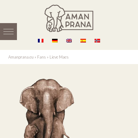
Amanprana.eu
»
Fans
»
Lieve Maes