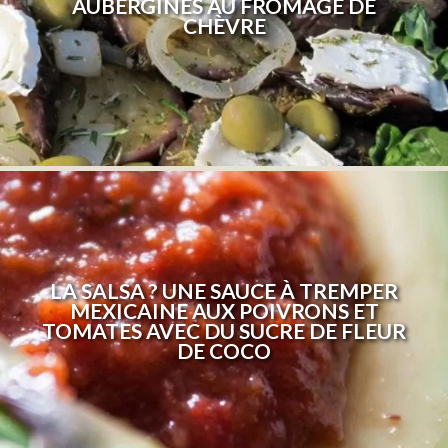
AUBERGINES AU FROMAGE DE
CHÈVRE
LA SALSA ? UNE SAUCE À TREMPER
MEXICAINE AUX POIVRONS ET
TOMATES AVEC DU SUCRE DE FLEUR
DE COCO