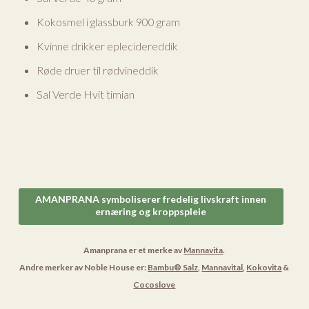
Kokosmel i glassburk 900 gram
Kvinne drikker eplecidereddik
Røde druer til rødvineddik
Sal Verde Hvit timian
AMANPRANA symboliserer fredelig livskraft innen
ernæring og kroppspleie
Amanprana er et merke av
Mannavita
.
Andre merker av Noble House er:
Bambu® Salz
,
Mannavital
,
Kokovita
&
Cocoslove