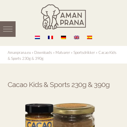
Amanprana.eu
»
Downloads
»
Matvarer
»
Sportsdrikker
»
Cacao Kids
& Sports 230g & 390g
Cacao Kids & Sports 230g & 390g