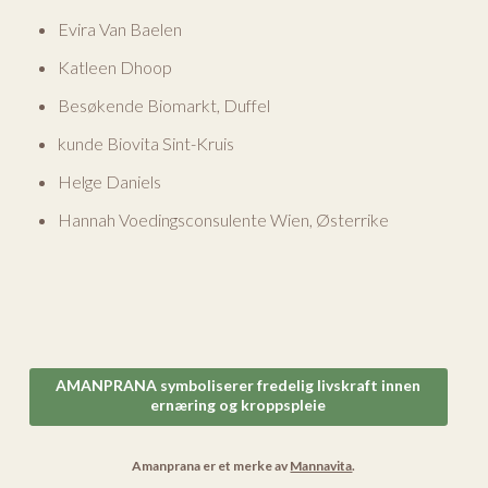
Evira Van Baelen
Katleen Dhoop
Besøkende Biomarkt, Duffel
kunde Biovita Sint-Kruis
Helge Daniels
Hannah Voedingsconsulente Wien, Østerrike
AMANPRANA symboliserer fredelig livskraft innen
ernæring og kroppspleie
Amanprana er et merke av
Mannavita
.