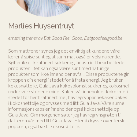
Marlies Huysentruyt
ernæring trener av Eat Good Feel Good, Eatgoodfeelgood.be
Som mattrener synes jeg det er viktig at kundene våre
lærer å spise sunt og at sunn mat også er velsmakende.
Søt er ikke lik raffinert sukker og industrielt bearbeidede
produkter. Det kan også være sunt med naturlige
produkter som ikke inneholder avfall. Disse produktene gir
kroppen din energi i stedet for å frata energi. Jeg bruker
kokosnøttolje, Gula Java kokosblomst sukker og kokosmel
under verkstedene mine. Kaken vår inneholder kokosmel i
stedet for hvitt raffinert mel, havregrynpannekaker bakes
i kokosnøttolje og drysses med litt Gula Java. Våre sunne
informasjonskapsler inneholder også kokosnøttolje og
Gula Java. Om morgenen søter jeg havregrynsgrøten til
datteren vår med litt Gula Java. Eller å drysse over fersk
popcorn, også bakt i kokosnøttolje.