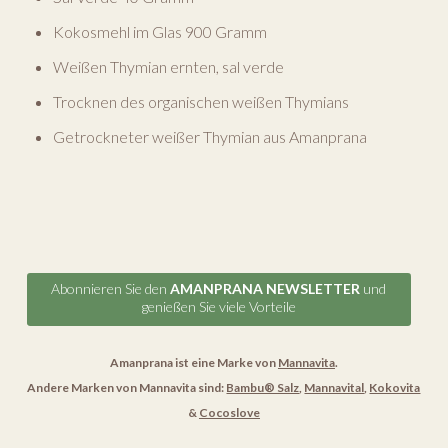
Kokosmehl im Glas 900 Gramm
Weißen Thymian ernten, sal verde
Trocknen des organischen weißen Thymians
Getrockneter weißer Thymian aus Amanprana
Abonnieren Sie den
AMANPRANA NEWSLETTER
und
genießen Sie viele Vorteile
Amanprana ist eine Marke von
Mannavita
.
Andere Marken von Mannavita sind:
Bambu® Salz
,
Mannavital
,
Kokovita
&
Cocoslove