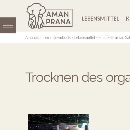
LEBENSMITTEL
K
Amanprana.eu
»
Downloads
»
Lebensmittel
»
Mastix-Thymian Sal
Trocknen des org