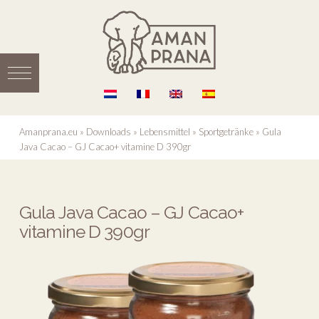
Amanprana.eu
»
Downloads
»
Lebensmittel
»
Sportgetränke
»
Gula
Java Cacao – GJ Cacao+ vitamine D 390gr
Gula Java Cacao – GJ Cacao+
vitamine D 390gr