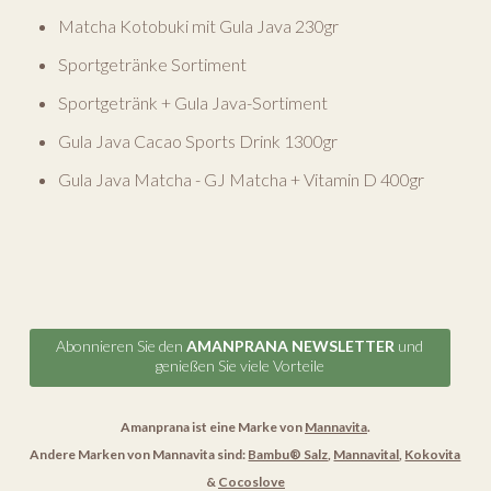
Matcha Kotobuki mit Gula Java 230gr
Sportgetränke Sortiment
Sportgetränk + Gula Java-Sortiment
Gula Java Cacao Sports Drink 1300gr
Gula Java Matcha - GJ Matcha + Vitamin D 400gr
Abonnieren Sie den
AMANPRANA NEWSLETTER
und
genießen Sie viele Vorteile
Amanprana ist eine Marke von
Mannavita
.
Andere Marken von Mannavita sind:
Bambu® Salz
,
Mannavital
,
Kokovita
&
Cocoslove