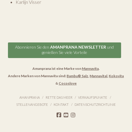
Karlijn Visser
Abonnieren Sie den
AMANPRANA NEWSLETTER
und
genießen Sie viele Vorteile
Amanprana ist eine Marke von
Mannavita
.
Andere Marken von Mannavita sind:
Bambu® Salz
,
Mannavital
,
Kokovita
&
Cocoslove
AMANPRANA
RETTE DAS MEER
VERKAUFSPUNKTE
STELLENANGEBOTE
KONTAKT
DATENSCHUTZRICHTLINIE