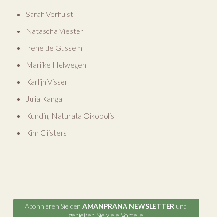
Sarah Verhulst
Natascha Viester
Irene de Gussem
Marijke Helwegen
Karlijn Visser
Julia Kanga
Kundin, Naturata Oikopolis
Kim Clijsters
Abonnieren Sie den
AMANPRANA NEWSLETTER
und
genießen Sie viele Vorteile