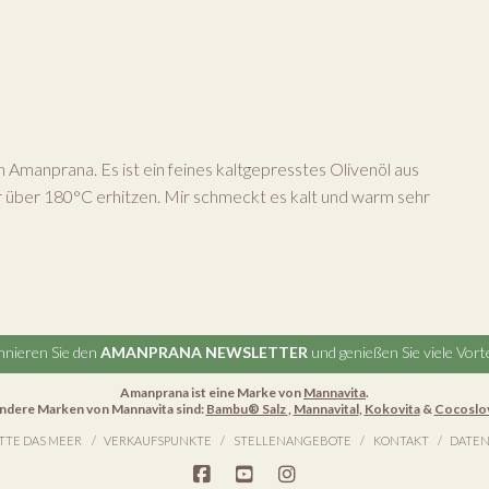
Amanprana. Es ist ein feines kaltgepresstes Olivenöl aus
r über 180°C erhitzen. Mir schmeckt es kalt und warm sehr
nieren Sie den
AMANPRANA NEWSLETTER
und genießen Sie viele Vorte
Amanprana ist eine Marke von
Mannavita
.
ndere Marken von Mannavita sind:
Bambu® Salz
,
Mannavital
,
Kokovita
&
Cocoslo
TTE DAS MEER
VERKAUFSPUNKTE
STELLENANGEBOTE
KONTAKT
DATEN