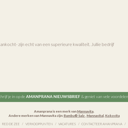
kocht- zijn echt van een superieure kwaliteit. Jullie bedrijf
hrijf je in op de
AMANPRANA NIEUWSBRIEF
& geniet van vele voordele
Amanprana is een merk van
Mannavita
.
Andere merken van Mannavita zijn:
Bambu® Salz
,
Mannavital
,
Kokovita
RED DE ZEE
VERKOOPPUNTEN
VACATURES
CONTACTEER AMANPRANA