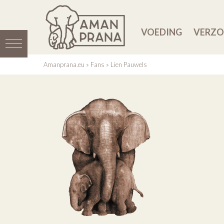
VOEDING
VERZO
Amanprana.eu
»
Fans
»
Lien Pauwels