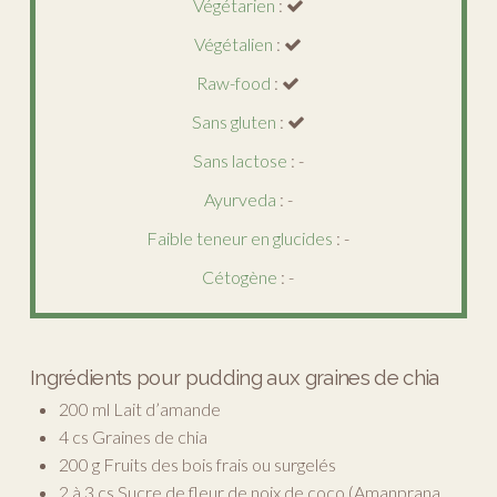
Végétarien
:
Végétalien
:
Raw-food
:
Sans gluten
:
Sans lactose
: -
Ayurveda
: -
Faible teneur en glucides
: -
Cétogène
: -
Ingrédients pour pudding aux graines de chia
200 ml Lait d’amande
4 cs Graines de chia
200 g Fruits des bois frais ou surgelés
2 à 3 cs Sucre de fleur de noix de coco (Amanprana