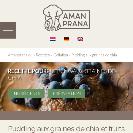
Amanprana.eu
»
Recettes
»
Collation
»
Pudding aux graines de chia
RECETTE POUR
PUDDING AUX GRAINES DE
CHIA
INGRÉDIENTS
PRÉPARATION
Pudding aux graines de chia et fruits