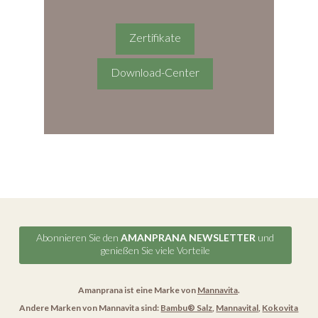
Zertifikate
Download-Center
Abonnieren Sie den
AMANPRANA NEWSLETTER
und
genießen Sie viele Vorteile
Amanprana ist eine Marke von
Mannavita
.
Andere Marken von Mannavita sind:
Bambu® Salz
,
Mannavital
,
Kokovita