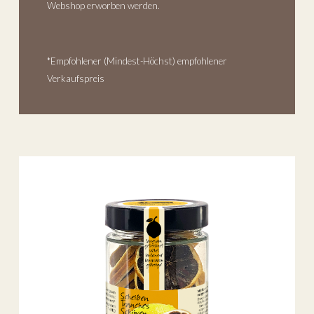
Webshop erworben werden.
*Empfohlener (Mindest-Höchst) empfohlener
Verkaufspreis