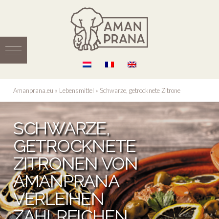
Amanprana.eu
»
Lebensmittel
»
Schwarze, getrocknete Zitrone
SCHWARZE,
GETROCKNETE
ZITRONEN VON
AMANPRANA
VERLEIHEN
ZAHLREICHEN