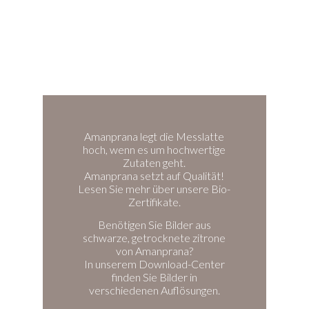
Amanprana legt die Messlatte
hoch, wenn es um hochwertige
Zutaten geht.
Amanprana setzt auf Qualität!
Lesen Sie mehr über unsere Bio-
Zertifikate.
Benötigen Sie Bilder aus
schwarze, getrocknete zitrone
von Amanprana?
In unserem Download-Center
finden Sie Bilder in
verschiedenen Auflösungen.