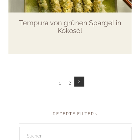
Tempura von grünen Spargel in
Kokosöl
3
1
2
REZEPTE FILTERN