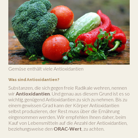
Gemüse enthält viele Antioxidantien
Was sind Antioxidantien?
Substanzen, die sich gegen freie Radikale wehren, nennen
wir
Antioxidantien
. Und genau aus diesem Grund ist es so
wichtig, genügend Antioxidantien zu sich zu nehmen. Bis zu
einem gewissen Grad kann der Körper Antioxidantien
selbst produzieren, der Rest muss über die Ernährung
eingenommen werden. Wir empfehlen Ihnen daher, beim
Kauf von Lebensmitteln auf die Anzahl der Antioxidantien,
beziehungsweise den
ORAC-Wert
, zu achten.