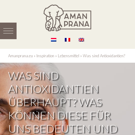
Amanprana.eu
»
Inspiration
»
Lebensmittel
»
Was sind Antioxidantien?
WAS SIND
ANTIOXIDANTIEN
ÜBERHAUPT? WAS
KÖNNEN DIESE FÜR
UNS BEDEUTEN UND