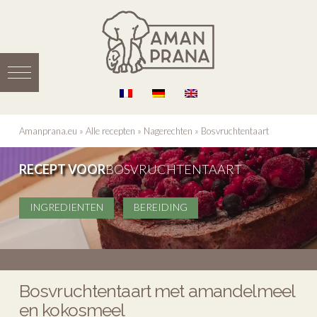
Amanprana.eu
»
Alle recepten
»
Nagerechten
»
Bosvruchtentaart
RECEPT VOOR
BOSVRUCHTENTAART
INGREDIENTEN
BEREIDING
Bosvruchtentaart met amandelmeel
en kokosmeel