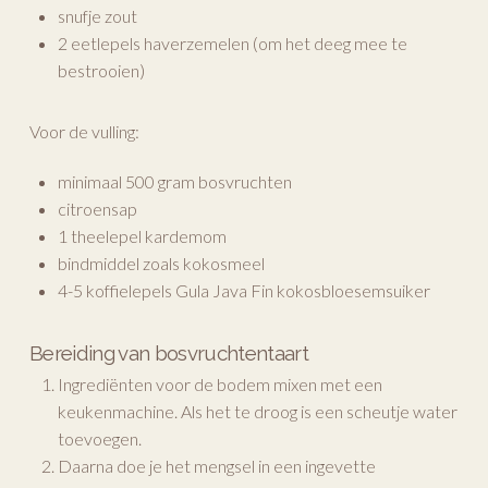
snufje zout
2 eetlepels haverzemelen (om het deeg mee te
bestrooien)
Voor de vulling:
minimaal 500 gram bosvruchten
citroensap
1 theelepel kardemom
bindmiddel zoals kokosmeel
4-5 koffielepels Gula Java Fin kokosbloesemsuiker
Bereiding van bosvruchtentaart
Ingrediënten voor de bodem mixen met een
keukenmachine. Als het te droog is een scheutje water
toevoegen.
Daarna doe je het mengsel in een ingevette