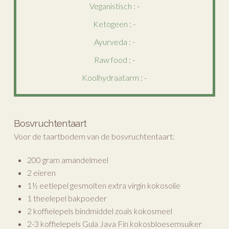
Veganistisch
: -
Ketogeen
: -
Ayurveda
: -
Raw food
: -
Koolhydraatarm
: -
Bosvruchtentaart
Voor de taartbodem van de bosvruchtentaart:
200 gram amandelmeel
2 eieren
1½ eetlepel gesmolten extra virgin kokosolie
1 theelepel bakpoeder
2 koffielepels bindmiddel zoals kokosmeel
2-3 koffielepels Gula Java Fin kokosbloesemsuiker