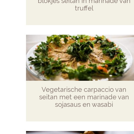
blokjes seitan in marinade van
truffel
Vegetarische carpaccio van
seitan met een marinade van
sojasaus en wasabi