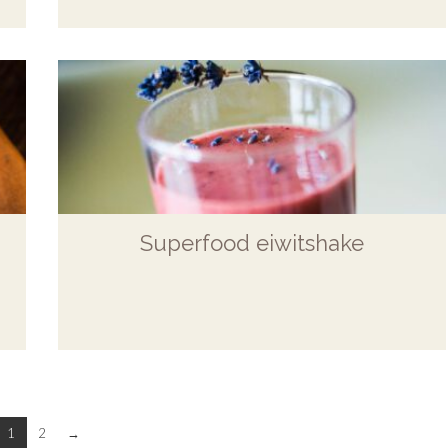
Superfood eiwitshake
1
2
→