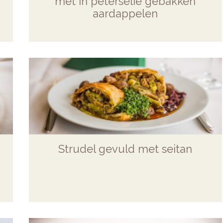
met in peterselie gebakken
aardappelen
Strudel gevuld met seitan