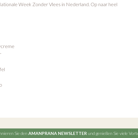
Nationale Week Zonder Vlees in Nederland. Op naar heel
ewcreme
r
fel
go
nieren Sie den
AMANPRANA NEWSLETTER
und genießen Sie viele Vorte