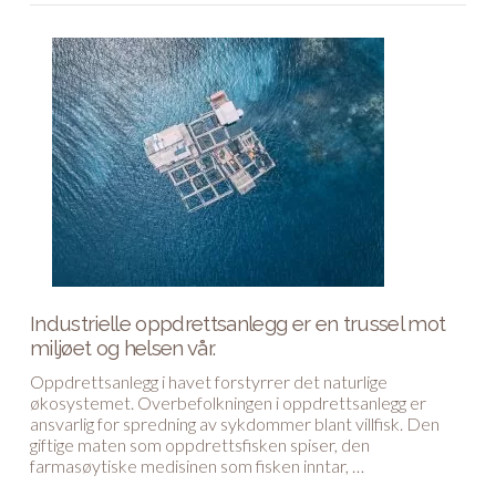
Industrielle oppdrettsanlegg er en trussel mot
miljøet og helsen vår.
Oppdrettsanlegg i havet forstyrrer det naturlige
økosystemet. Overbefolkningen i oppdrettsanlegg er
ansvarlig for spredning av sykdommer blant villfisk. Den
giftige maten som oppdrettsfisken spiser, den
farmasøytiske medisinen som fisken inntar, …