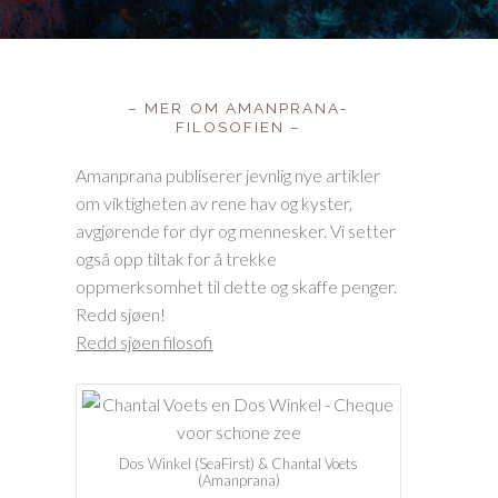
– MER OM AMANPRANA-
FILOSOFIEN –
Amanprana publiserer jevnlig nye artikler
om viktigheten av rene hav og kyster,
avgjørende for dyr og mennesker. Vi setter
også opp tiltak for å trekke
oppmerksomhet til dette og skaffe penger.
Redd sjøen!
Redd sjøen filosofi
Dos Winkel (SeaFirst) & Chantal Voets
(Amanprana)