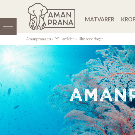
MATVARER
KROP
Amanprana.eu
»
RS - artikler
»
Klimaendringer