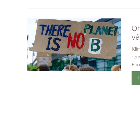
Om
vå
Kli
ren
Euro