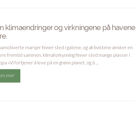
 klimaendringer og virkningene på havene
re.
mamotiverte marsjer finner sted i gatene, og aktivistene ønsker en
ere fremtid sammen. klimaforkynning finner sted mange plasser i
pa «Vi fortjener å leve på en grønn planet, og å …
Les mer