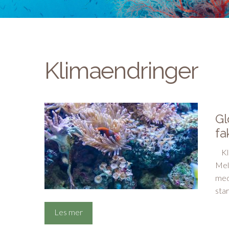
Klimaendringer
Gl
fa
Kli
Mel
med
star
Les mer