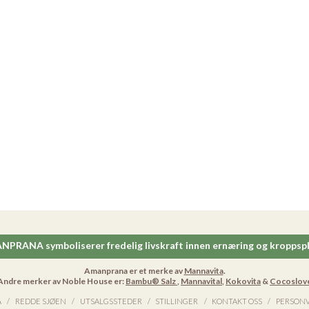
PRANA symboliserer fredelig livskraft innen ernæring og kroppspl
Amanprana er et merke av
Mannavita
.
Andre merker av Noble House er:
Bambu® Salz
,
Mannavital
,
Kokovita
&
Cocoslov
A
REDDE SJØEN
UTSALGSSTEDER
STILLINGER
KONTAKT OSS
PERSON