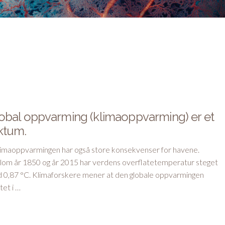
obal oppvarming (klimaoppvarming) er et
ktum.
maoppvarmingen har også store konsekvenser for havene.
lom år 1850 og år 2015 har verdens overflatetemperatur steget
 0,87 °C. Klimaforskere mener at den globale oppvarmingen
tet i …