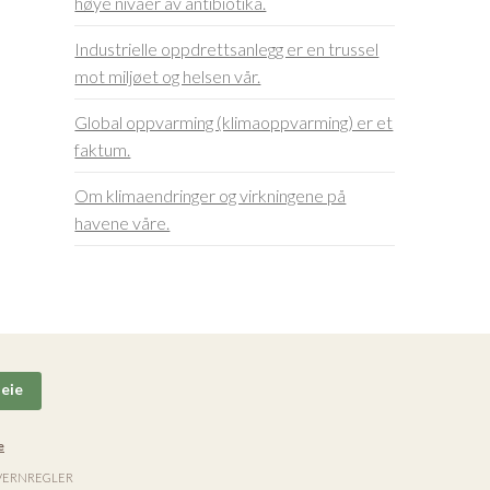
høye nivåer av antibiotika.
Industrielle oppdrettsanlegg er en trussel
mot miljøet og helsen vår.
Global oppvarming (klimaoppvarming) er et
faktum.
Om klimaendringer og virkningene på
havene våre.
eie
e
VERNREGLER